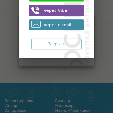
антиквариата
через Viber
Монеты
через e-mail
Банкноты
Антиквариат
Закрыть
Другой антиквариат
Награды
Белая Церковь
Винница
Днепр
Житомир
Запорожье
Ивано-Франковск