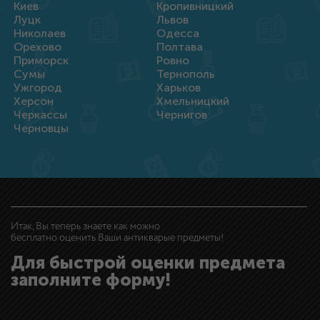
Киев
Кропивницкий
Луцк
Львов
Николаев
Одесса
Орехово
Полтава
Приморск
Ровно
Сумы
Тернополь
Ужгород
Харьков
Херсон
Хмельницкий
Черкассы
Чернигов
Черновцы
Итак, Вы теперь знаете как можно
бесплатно оценить Ваши антикварые предметы!
Для быстрой оценки предмета
заполните форму!