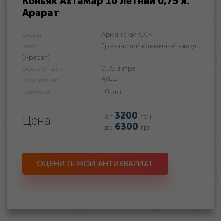
Коньяк Ахтамар 10 летний 0,75 л.
Арарат
Армянская ССР
Страна:
Ереванский коньячный завод
Завод:
(Арарат)
0,75 литра
Объем бутылки:
80-е
Годы разлива:
10 лет
Выдержка:
3200
от
грн
Цена:
6300
до
грн
ОЦЕНИТЬ МОЙ АНТИКВАРИАТ