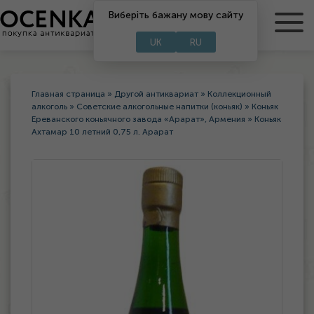
Виберіть бажану мову сайту
RU
UA
UK
RU
Главная страница
»
Другой антиквариат
»
Коллекционный
алкоголь
»
Советские алкогольные напитки (коньяк)
»
Коньяк
Ереванского коньячного завода «Арарат», Армения
»
Коньяк
Ахтамар 10 летний 0,75 л. Арарат