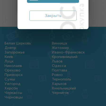
Награды
Закрыть
Белая Церковь
Винница
Днепр
Житомир
Запорожье
Ивано-Франковск
Киев
Кропивницкий
Луцк
Львов
Николаев
Одесса
Орехово
Полтава
Приморск
Ровно
Сумы
Тернополь
Ужгород
Харьков
Херсон
Хмельницкий
Черкассы
Чернигов
Черновцы