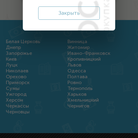
Закрыть
Белая Церковь
Винница
Днепр
Житомир
Запорожье
Ивано-Франковск
Киев
Кропивницкий
Луцк
Львов
Николаев
Одесса
Орехово
Полтава
Приморск
Ровно
Сумы
Тернополь
Ужгород
Харьков
Херсон
Хмельницкий
Черкассы
Чернигов
Черновцы