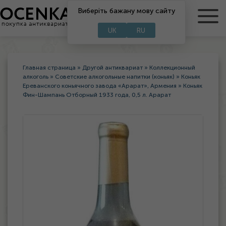
Виберіть бажану мову сайту
RU
UA
UK
RU
Главная страница
»
Другой антиквариат
»
Коллекционный
алкоголь
»
Советские алкогольные напитки (коньяк)
»
Коньяк
Ереванского коньячного завода «Арарат», Армения
»
Коньяк
Фин-Шампань Отборный 1933 года, 0,5 л. Арарат