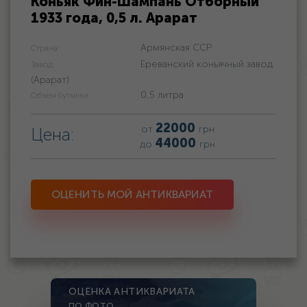
Коньяк Фин-Шампань Отборный
1933 года, 0,5 л. Арарат
Армянская ССР
Страна:
Ереванский коньячный завод
Завод:
(Арарат)
0,5 литра
Объем бутылки:
22000
от
грн
Цена:
44000
до
грн
ОЦЕНИТЬ МОЙ АНТИКВАРИАТ
ОЦЕНКА АНТИКВАРИАТА
ПО ФОТО