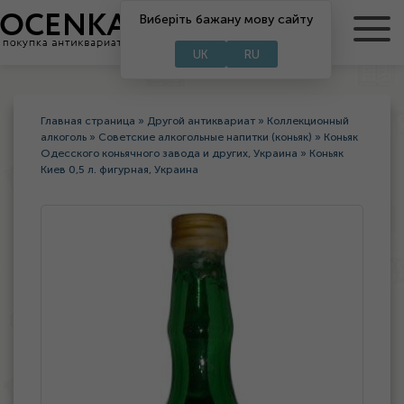
Виберіть бажану мову сайту
RU
UA
UK
RU
Главная страница
»
Другой антиквариат
»
Коллекционный
алкоголь
»
Советские алкогольные напитки (коньяк)
»
Коньяк
Одесского коньячного завода и других, Украина
»
Коньяк
Киев 0,5 л. фигурная, Украина