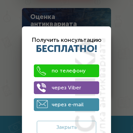
Оценка
антиквариата
Получить консультацию
Монеты
БЕСПЛАТНО!
Банкноты
Антиквариат
по телефону
Другой антиквариат
Награды
через Viber
через e-mail
Закрыть