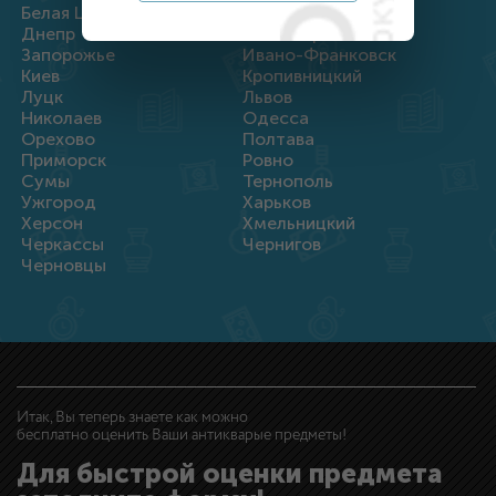
Белая Церковь
Винница
Днепр
Житомир
Запорожье
Ивано-Франковск
Киев
Кропивницкий
Луцк
Львов
Николаев
Одесса
Орехово
Полтава
Приморск
Ровно
Сумы
Тернополь
Ужгород
Харьков
Херсон
Хмельницкий
Черкассы
Чернигов
Черновцы
Итак, Вы теперь знаете как можно
бесплатно оценить Ваши антикварые предметы!
Для быстрой оценки предмета