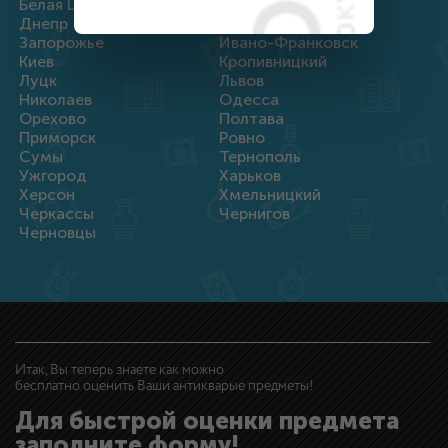
Белая Церковь
Винница
Днепр
Житомир
Запорожье
Ивано-Франковск
Киев
Кропивницкий
Луцк
Львов
Николаев
Одесса
Орехово
Полтава
Приморск
Ровно
Сумы
Тернополь
Ужгород
Харьков
Херсон
Хмельницкий
Черкассы
Чернигов
Черновцы
Итак, Вы теперь знаете как можно
бесплатно оценить Ваши антикварые предметы!
Для быстрой оценки предмета
заполните форму!