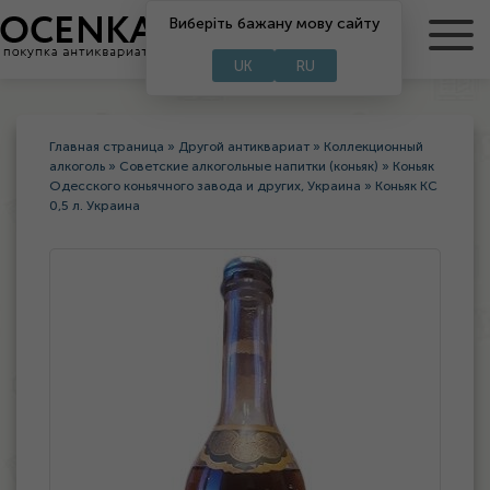
Виберіть бажану мову сайту
RU
UA
UK
RU
Главная страница
»
Другой антиквариат
»
Коллекционный
алкоголь
»
Советские алкогольные напитки (коньяк)
»
Коньяк
Одесского коньячного завода и других, Украина
»
Коньяк КС
0,5 л. Украина