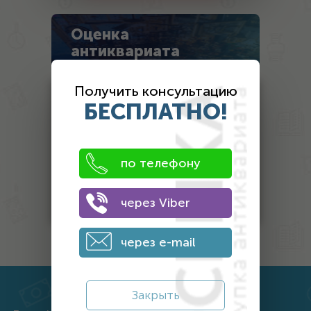
Оценка
антиквариата
Получить консультацию
Монеты
БЕСПЛАТНО!
Банкноты
Антиквариат
по телефону
Другой антиквариат
Награды
через Viber
через e-mail
Закрыть