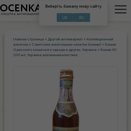
Виберіть бажану мову сайту
RU
UA
UK
RU
Главная страница
»
Другой антиквариат
»
Коллекционный
алкоголь
»
Советские алкогольные напитки (коньяк)
»
Коньяк
Одесского коньячного завода и других, Украина
»
Коньяк КС
100 мл. Украина алкоминималистика