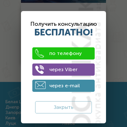
Монеты
Банкноты
Получить консультацию
БЕСПЛАТНО!
Антиквариат
Другой антиквариат
Награды
по телефону
через Viber
через e-mail
Белая Церковь
Винница
Закрыть
Днепр
Житомир
Запорожье
Ивано-Франковск
Киев
Кропивницкий
Луцк
Львов