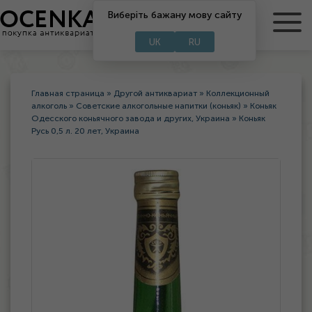
Виберіть бажану мову сайту
RU
UA
UK
RU
Главная страница
»
Другой антиквариат
»
Коллекционный
алкоголь
»
Советские алкогольные напитки (коньяк)
»
Коньяк
Одесского коньячного завода и других, Украина
»
Коньяк
Русь 0,5 л. 20 лет, Украина