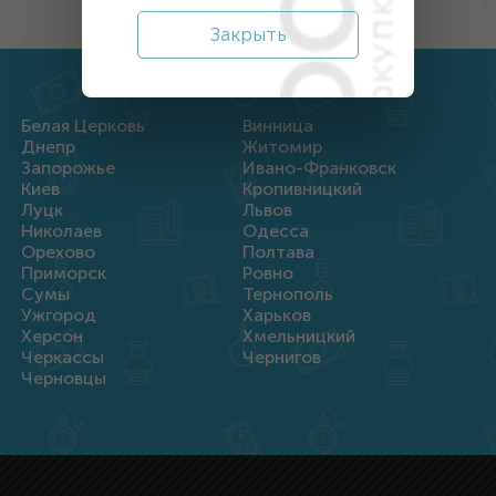
Закрыть
Белая Церковь
Винница
Днепр
Житомир
Запорожье
Ивано-Франковск
Киев
Кропивницкий
Луцк
Львов
Николаев
Одесса
Орехово
Полтава
Приморск
Ровно
Сумы
Тернополь
Ужгород
Харьков
Херсон
Хмельницкий
Черкассы
Чернигов
Черновцы