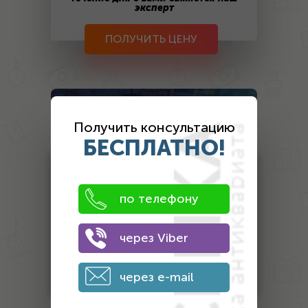
эксперт
ПОЛУЧИТЬ ЦЕНУ
Оценка
антиквариата
Получить консультацию
БЕСПЛАТНО!
Монеты
Банкноты
по телефону
Антиквариат
через Viber
Другой антиквариат
Награды
через e-mail