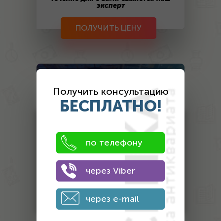
эксперт
ПОЛУЧИТЬ ЦЕНУ
Оценка
антиквариата
Получить консультацию
БЕСПЛАТНО!
Монеты
Банкноты
по телефону
Антиквариат
через Viber
Другой антиквариат
Награды
через e-mail