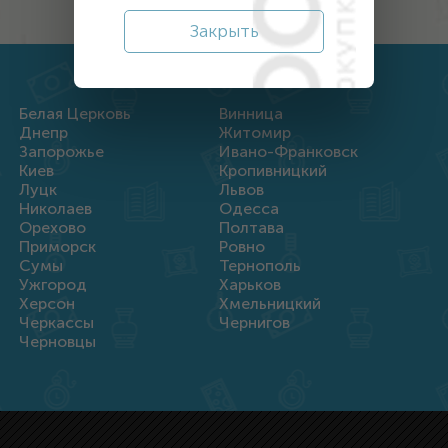
Закрыть
Белая Церковь
Винница
Днепр
Житомир
Запорожье
Ивано-Франковск
Киев
Кропивницкий
Луцк
Львов
Николаев
Одесса
Орехово
Полтава
Приморск
Ровно
Сумы
Тернополь
Ужгород
Харьков
Херсон
Хмельницкий
Черкассы
Чернигов
Черновцы