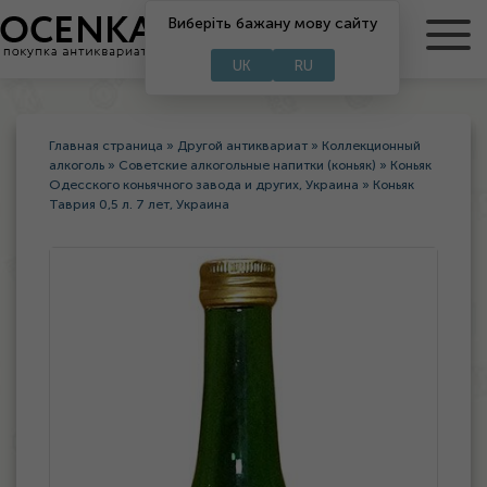
Виберіть бажану мову сайту
RU
UA
UK
RU
Главная страница
»
Другой антиквариат
»
Коллекционный
алкоголь
»
Советские алкогольные напитки (коньяк)
»
Коньяк
Одесского коньячного завода и других, Украина
»
Коньяк
Таврия 0,5 л. 7 лет, Украина