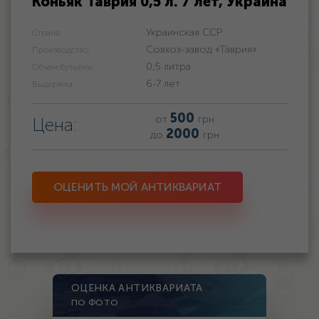
Коньяк Таврия 0,5 л. 7 лет, Украина
Украинская ССР
Страна:
Совхоз-завод «Таврия»
Производство:
0,5 литра
Объем бутылки:
6-7 лет
Выдержка:
500
от
грн
Цена:
2000
до
грн
ОЦЕНИТЬ МОЙ АНТИКВАРИАТ
ОЦЕНКА АНТИКВАРИАТА
ПО ФОТО