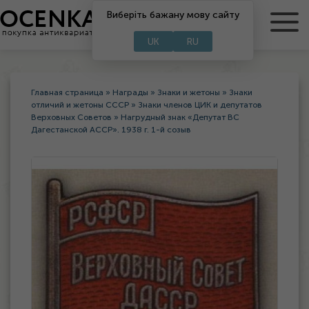
Виберіть бажану мову сайту
RU
UA
UK
RU
Главная страница
»
Награды
»
Знаки и жетоны
»
Знаки
отличий и жетоны СССР
»
Знаки членов ЦИК и депутатов
Верховных Советов
»
Нагрудный знак «Депутат ВС
Дагестанской АССР». 1938 г. 1-й созыв