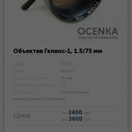
Объектив Гелиос-1, 1.5/75 мм
СССР
Страна:
Гелиос
Серия:
75 мм
Фокусное расстояние:
1.5
Относительное отверстие:
Светосильный
Особенность:
киносъёмочный объектив
2400
от
грн
Цена:
3600
до
грн