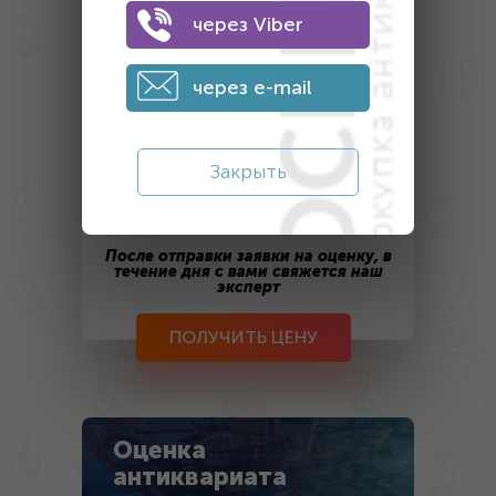
фото 4
фото 5
фото 6
через Viber
2. Оставьте контактные данные
через e-mail
Закрыть
После отправки заявки на оценку, в
течение дня с вами свяжется наш
эксперт
ПОЛУЧИТЬ ЦЕНУ
Оценка
антиквариата