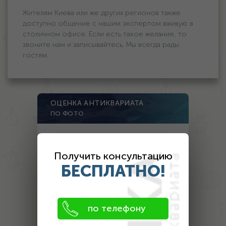
Жителям Киева или же других регионов также
доступно общение с нашим экспертом вживую в
столичном офисе. Если есть такое желание, то
звоните нам и записывайтесь. Мы всегда рады
гостям.
ОЦЕНКА АНТИКВАРИАТА
ПО ФОТО
1. Загрузите фото предмета
Получить консультацию
БЕСПЛАТНО!
фото 1
фото 2
фото 3
по телефону