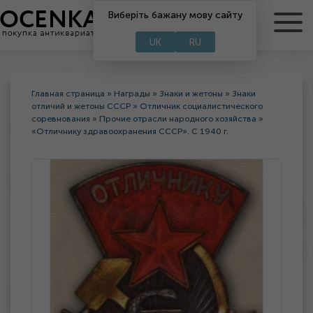
Виберіть бажану мову сайту
RU
UA
UK
RU
Главная страница
»
Награды
»
Знаки и жетоны
»
Знаки
отличий и жетоны СССР
»
Отличник социалистического
соревнования
»
Прочие отрасли народного хозяйства
»
«Отличнику здравоохранения СССР». С 1940 г.