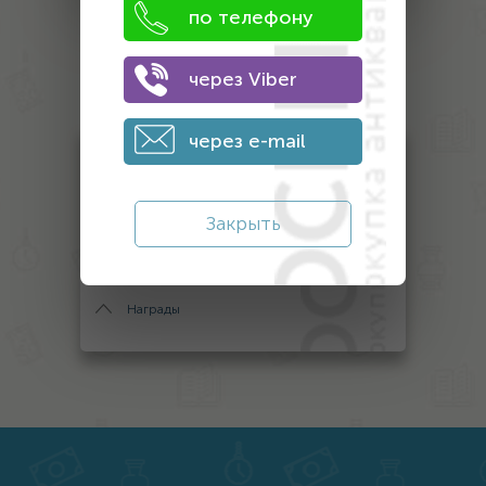
по телефону
Оценка
через Viber
антиквариата
через e-mail
Монеты
Банкноты
Закрыть
Антиквариат
Другой антиквариат
Награды