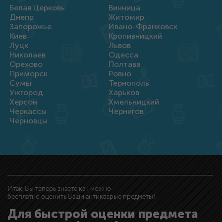
Белая Церковь
Винница
Днепр
Житомир
Запорожье
Ивано-Франковск
Киев
Кропивницкий
Луцк
Львов
Николаев
Одесса
Орехово
Полтава
Приморск
Ровно
Сумы
Тернополь
Ужгород
Харьков
Херсон
Хмельницкий
Черкассы
Чернигов
Черновцы
Итак, Вы теперь знаете как можно
бесплатно оценить Ваши антикварые предметы!
Для быстрой оценки предмета