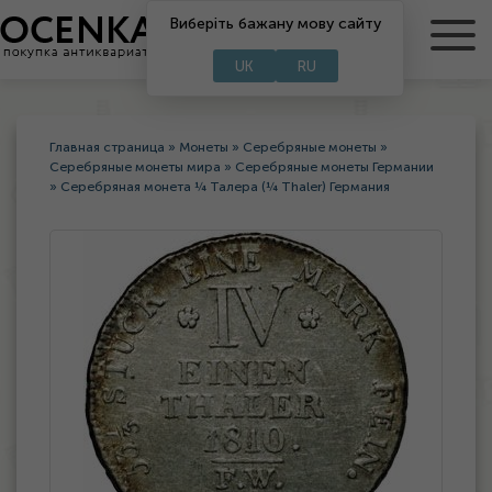
Виберіть бажану мову сайту
RU
UA
UK
RU
Главная страница
»
Монеты
»
Серебряные монеты
»
Серебряные монеты мира
»
Серебряные монеты Германии
»
Серебряная монета ¼ Талера (¼ Thaler) Германия