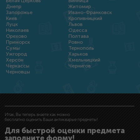
Белая Церковь
Винница
Днепр
Житомир
Запорожье
Ивано-Франковск
Киев
Кропивницкий
Луцк
Львов
Николаев
Одесса
Орехово
Полтава
Приморск
Ровно
Сумы
Тернополь
Ужгород
Харьков
Херсон
Хмельницкий
Черкассы
Чернигов
Черновцы
Итак, Вы теперь знаете как можно
бесплатно оценить Ваши антикварые предметы!
Для быстрой оценки предмета
заполните форму!