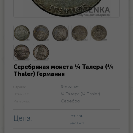
Серебряная монета ¼ Талера (¼
Thaler) Германия
Германия
Страна:
¼ Талера (¼ Thaler)
Номинал:
Серебро
Материал:
от
грн
Цена:
до
грн