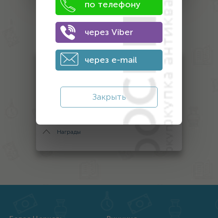
по телефону
Оценка
через Viber
антиквариата
через e-mail
Монеты
Банкноты
Закрыть
Антиквариат
Другой антиквариат
Награды