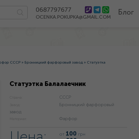
0687797677
Блог
OCENKA.POKUPKA@GMAIL.COM
рфор СССР
»
Бронницкий фарфоровый завод
»
Статуэтка
Статуэтка Балалаечник
СССР
Страна:
Бронницкий фарфоровый
Завод:
завод
Фарфор
Материал:
Цена:
100
от
грн