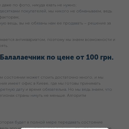
 даже по фото, никуда ехать не нужно;
 десятками покупателей, мы никого не обманываем, ведь
факторам;
ную вещь, вы не обязаны нам ее продавать – решение за
имается антиквариатом, поэтому мы знаем возможности и
ять.
Балалаечник по цене oт 100 грн.
 состоянии может стоить достаточно много, и мы
ания имеет офис в Киеве, где мы готовы принимать
ретную дату и время обязательна. Но мы ведь знаем, что
егионах страны ничуть не меньше. Алгоритм
оторая будет в полной мере передавать состояние
 ведь это усложнит процесс оценки – то, что вы можете