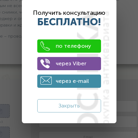
ым не всегда является.
Получить консультацию
 снимки, чем больше их будет, тем лучше.
еджер и огласит цену.
БЕСПЛАТНО!
тправки и ждем от вас посылку наложенным платежом.
е – проводим оплату. Все легко, быстро, честно и
по телефону
через Viber
через e-mail
2. Оставьте контактные данные
Закрыть
 3