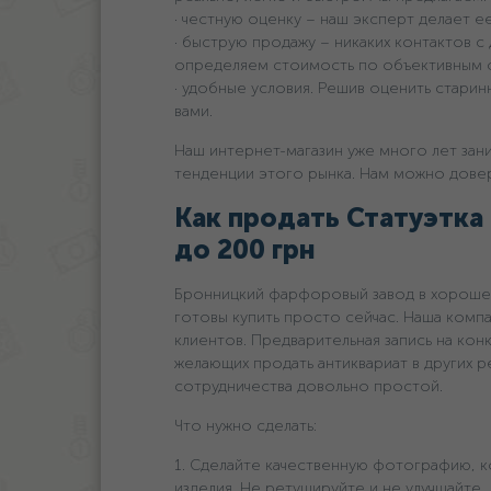
· честную оценку – наш эксперт делает ее
· быструю продажу – никаких контактов с
определяем стоимость по объективным 
· удобные условия. Решив оценить старин
вами.
Наш интернет-магазин уже много лет зан
тенденции этого рынка. Нам можно довер
Как продать Статуэтка 
дo 200 грн
Бронницкий фарфоровый завод в хорошем
готовы купить просто сейчас. Наша комп
клиентов. Предварительная запись на конк
желающих продать антиквариат в других р
сотрудничества довольно простой.
Что нужно сделать:
1. Сделайте качественную фотографию, к
изделия. Не ретушируйте и не улучшайте,