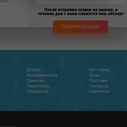
 6
После отправки заявки на оценку, в
течение дня с вами свяжется наш эксперт
ПОЛУЧИТЬ ЦЕНУ
Днепр
Житомир
Кропивницкий
Луцк
Орехово
Полтава
Тернополь
Ужгород
Черкассы
Чернигов