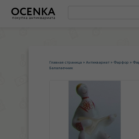
Главная страница
»
Антиквариат
»
Фарфор
»
Фа
Балалаечник