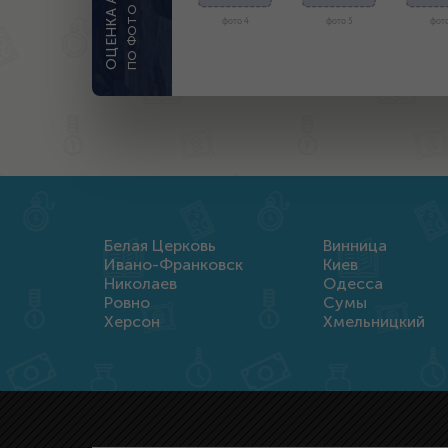
ПО ФОТО
фото 4
фото 5
фото
Белая Церковь
Винница
Ивано-Франковск
Киев
Николаев
Одесса
Ровно
Сумы
Херсон
Хмельницкий