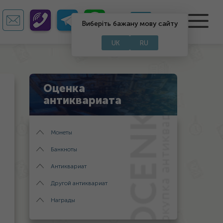
RU
UA
Виберіть бажану мову сайту
UK
RU
Оценка
антиквариата
Монеты
Банкноты
Антиквариат
Другой антиквариат
Награды