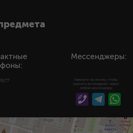
 предмета
тактные
Мессенджеры:
ефоны:
Нажмите на иконку, чтобы
7677
оценить антиквариат через
любой мессенджер