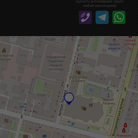
оценить антиквариат через
любой мессенджер