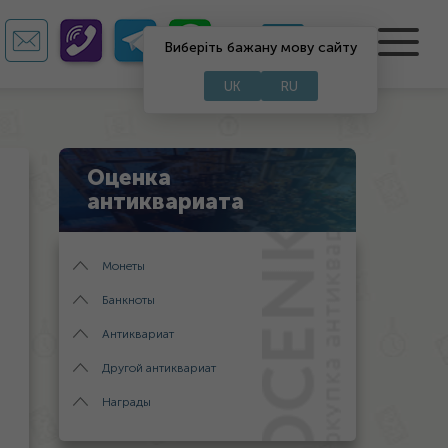
RU
UA
Виберіть бажану мову сайту
UK
RU
Оценка
антиквариата
Монеты
Банкноты
Антиквариат
Другой антиквариат
Награды