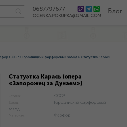
0687797677
Блог
OCENKA.POKUPKA@GMAIL.COM
рфор СССР
»
Городницкий фарфоровый завод
»
Статуэтка Карась
Статуэтка Карась (опера
«Запорожец за Дунаем»)
СССР
Страна:
Городницкий фарфоровый
Завод:
завод
Фарфор
Материал: