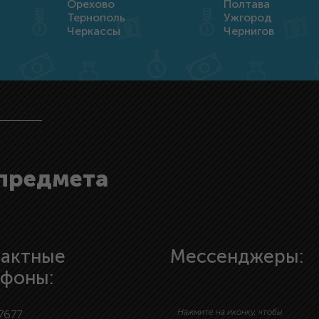
Орехово
Полтава
Тернополь
Ужгород
Черкассы
Чернигов
 предмета
тактные
Мессенджеры:
ефоны:
Нажмите на иконку, чтобы
7677