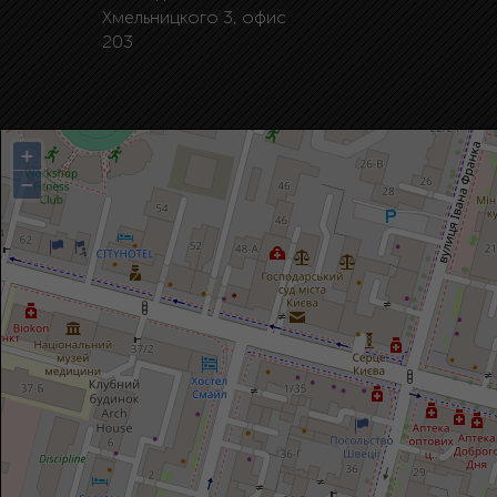
Хмельницкого 3, офис
203
+
−