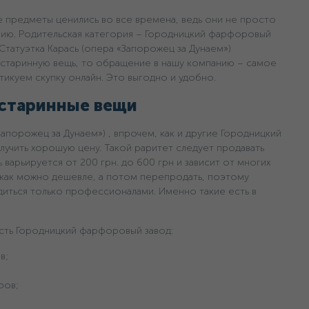
 предметы ценились во все времена, ведь они не просто
рию. Родительская категория – Городницкий фарфоровый
 Статуэтка Карась (опера «Запорожец за Дунаем»)
 старинную вещь, то обращение в нашу компанию – самое
тикуем скупку онлайн. Это выгодно и удобно.
 старинные вещи
«Запорожец за Дунаем») , впрочем, как и другие Городницкий
лучить хорошую цену. Такой раритет следует продавать
 варьируется oт 200 грн. дo 600 грн и зависит от многих
 как можно дешевле, а потом перепродать, поэтому
иться только профессионалами. Именно такие есть в
сть Городницкий фарфоровый завод:
в;
ров;