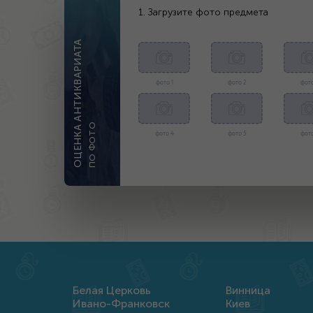
1. Загрузите фото предмета
ОЦЕНКА АНТИКВАРИАТА
фото 1
фото 2
фото
ПО ФОТО
фото 4
фото 5
фото
Белая Церковь
Винница
Ивано-Франковск
Киев