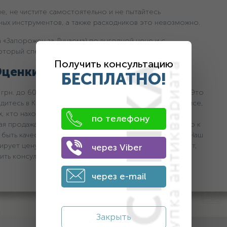
е, не чистите самостоятельно и не пытайтесь
ьных инструментов, а также расходников это невозможно.
а «Запорожец за Дунаем») по выгодной цене и с
торый специализируется на таком антиквариате.
Получить консультацию
Оценки»
БЕСПЛАТНО!
 грн. дo 600 грн и доступ к продаже в режиме онлайн. Это
одитесь в Киеве, то мы готовы принять вас в нашем офисе,
 кто находится в других регионах Украины, и хочет
по телефону
ая продажа. Достаточно сделать фото и прикрепить его к
быть качественным, без фильтров и любых улучшений. Наш
рует цену, и мы ее сообщаем вам. Если все устраивает,
через Viber
ть консультацию в рабочее время, обращайтесь.
через e-mail
Закрыть