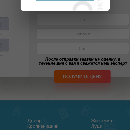
2. Оставьте контактные данные
 3
 6
После отправки заявки на оценку, в
течение дня с вами свяжется наш эксперт
ПОЛУЧИТЬ ЦЕНУ
Днепр
Житомир
Кропивницкий
Луцк