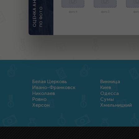
ПО ФОТО
фото 4
фото 5
фото
Белая Церковь
Винница
Ивано-Франковск
Киев
Николаев
Одесса
Ровно
Сумы
Херсон
Хмельницкий