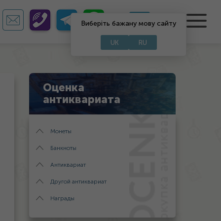
RU
UA
Виберіть бажану мову сайту
UK
RU
Оценка
антиквариата
Монеты
Банкноты
Антиквариат
Другой антиквариат
Награды