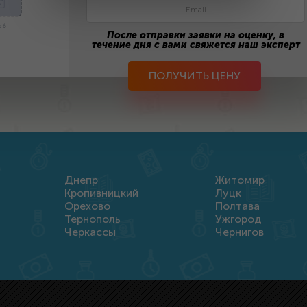
 6
После отправки заявки на оценку, в
течение дня с вами свяжется наш эксперт
ПОЛУЧИТЬ ЦЕНУ
Днепр
Житомир
Кропивницкий
Луцк
Орехово
Полтава
Тернополь
Ужгород
Черкассы
Чернигов