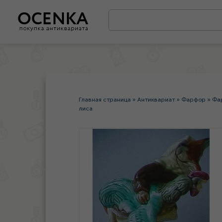
Главная страница
»
Антиквариат
»
Фарфор
»
Фа
лиса