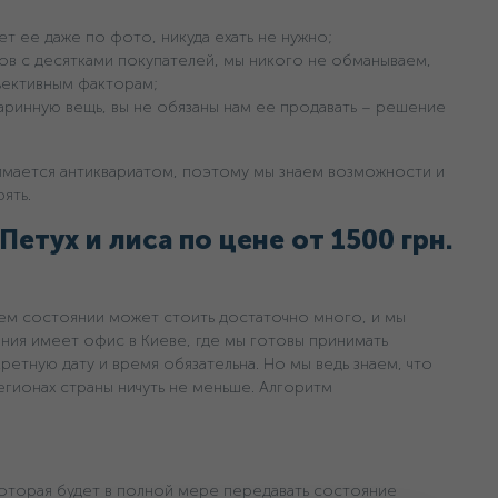
т ее даже по фото, никуда ехать не нужно;
ов с десятками покупателей, мы никого не обманываем,
ъективным факторам;
аринную вещь, вы не обязаны нам ее продавать – решение
имается антиквариатом, поэтому мы знаем возможности и
ять.
Петух и лиса по цене oт 1500 грн.
м состоянии может стоить достаточно много, и мы
ания имеет офис в Киеве, где мы готовы принимать
ретную дату и время обязательна. Но мы ведь знаем, что
егионах страны ничуть не меньше. Алгоритм
оторая будет в полной мере передавать состояние