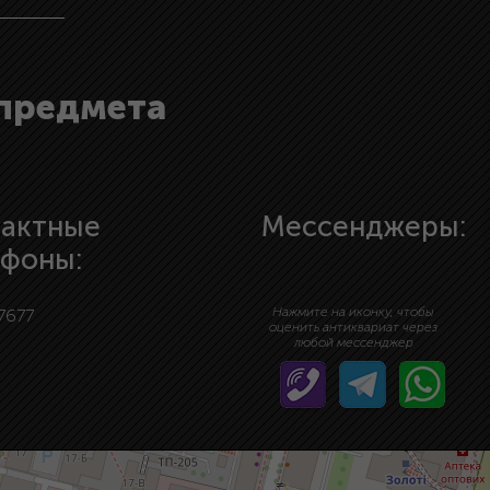
 предмета
тактные
Мессенджеры:
ефоны:
Нажмите на иконку, чтобы
7677
оценить антиквариат через
любой мессенджер