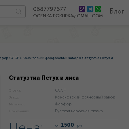
0687797677
Блог
OCENKA.POKUPKA@GMAIL.COM
рфор СССР
»
Конаковский фарфоровый завод
»
Статуэтка Петух и
Статуэтка Петух и лиса
СССР
Страна:
Конаковский фаянсовый завод
Завод:
Фарфор
Материал:
Русская народная сказка
Примечание:
Цена:
1500
от
грн