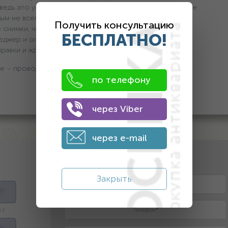
 ведь это усложнит процесс оценки – то, что вы можете
ым не всегда является.
Получить консультацию
 снимки, чем больше их будет, тем лучше.
БЕСПЛАТНО!
еджер и огласит цену.
тправки и ждем от вас посылку наложенным платежом.
е – проводим оплату. Все легко, быстро, честно и
по телефону
через Viber
через e-mail
2. Оставьте контактные данные
Закрыть
 3