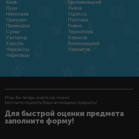
Киев
Кропивницкий
Луцк
Львов
Николаев
Одесса
Орехово
Полтава
Приморск
Ровно
Сумы
Тернополь
Ужгород
Харьков
Херсон
Хмельницкий
Черкассы
Чернигов
Черновцы
Итак, Вы теперь знаете как можно
бесплатно оценить Ваши антикварые предметы!
Для быстрой оценки предмета
заполните форму!