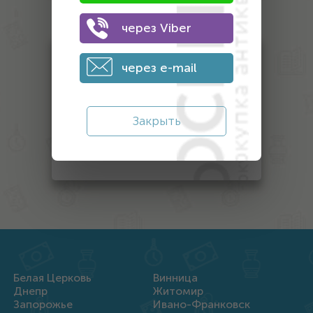
антиквариата
через Viber
Монеты
через e-mail
Банкноты
Антиквариат
Закрыть
Другой антиквариат
Награды
Белая Церковь
Винница
Днепр
Житомир
Запорожье
Ивано-Франковск