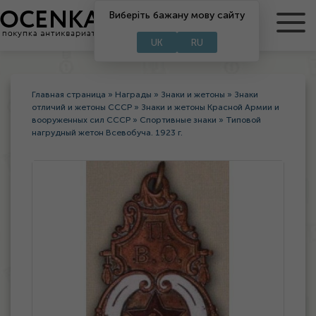
Виберіть бажану мову сайту
RU
UA
UK
RU
Главная страница
»
Награды
»
Знаки и жетоны
»
Знаки
отличий и жетоны СССР
»
Знаки и жетоны Красной Армии и
вооруженных сил СССР
»
Спортивные знаки
»
Типовой
нагрудный жетон Всевобуча. 1923 г.