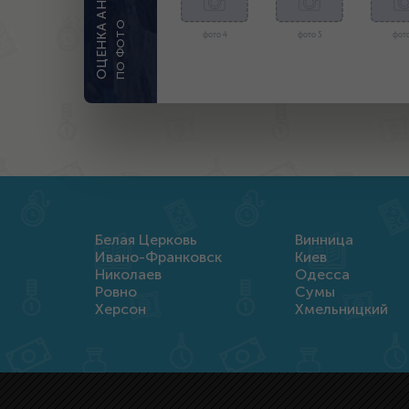
ПО ФОТО
фото 4
фото 5
фото
Белая Церковь
Винница
Ивано-Франковск
Киев
Николаев
Одесса
Ровно
Сумы
Херсон
Хмельницкий