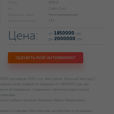
999.9
Проба:
1 kilo (1 кг)
Вес:
Неограниченный
Заявленный тираж:
133
Фактический тираж:
Цена:
1850000
от
грн
2000000
до
грн
ОЦЕНИТЬ МОЙ АНТИКВАРИАТ
000 долларов 2003 год. Австралия. Красный кенгуру ?
редняя цена товара по Украине oт 1850000 грн. дo
енке антикварных, старинных, памятных раритетных
кровищам.
ители любых городов Украины: Ивано-Франковск,
алисты сделают бесплатную экспертизу и установят