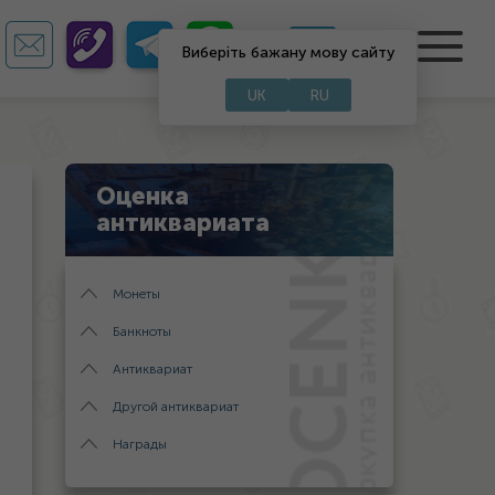
RU
UA
Виберіть бажану мову сайту
UK
RU
Оценка
антиквариата
Монеты
Банкноты
Антиквариат
Другой антиквариат
Награды