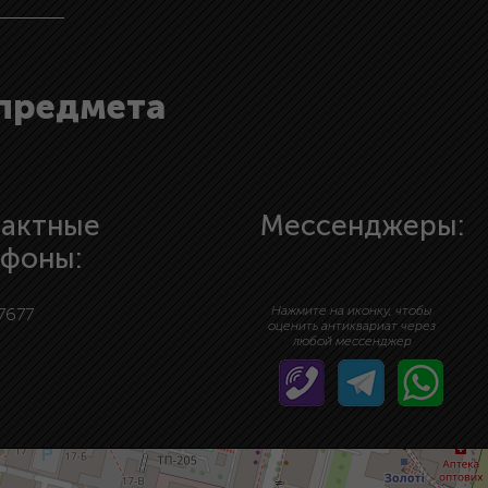
 предмета
тактные
Мессенджеры:
ефоны:
Нажмите на иконку, чтобы
7677
оценить антиквариат через
любой мессенджер