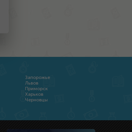
Запорожье
Львов
Приморск
Харьков
Черновцы