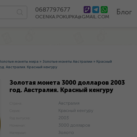
0687797677
Блог
OCENKA.POKUPKA@GMAIL.COM
Золотые монеты мира
»
Золотые монеты Австралии
»
Красный
од. Австралия. Красный кенгуру
Золотая монета 3000 долларов 2003
год. Австралия. Красный кенгуру
Австралия
Страна:
Красный кенгуру
Серия:
2003
Год выпуска:
3000 долларов
Номинал:
Золото
Материал: