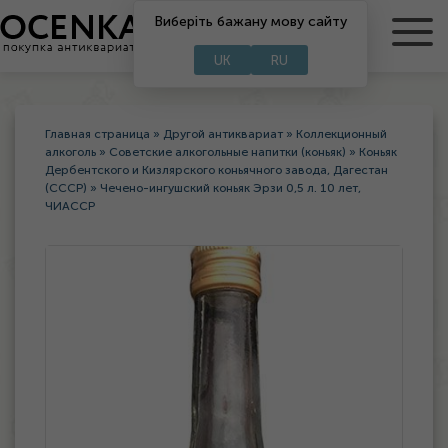
Виберіть бажану мову сайту
RU
UA
UK
RU
Главная страница
»
Другой антиквариат
»
Коллекционный
алкоголь
»
Советские алкогольные напитки (коньяк)
»
Коньяк
Дербентского и Кизлярского коньячного завода, Дагестан
(СССР)
»
Чечено-ингушский коньяк Эрзи 0,5 л. 10 лет,
ЧИАССР