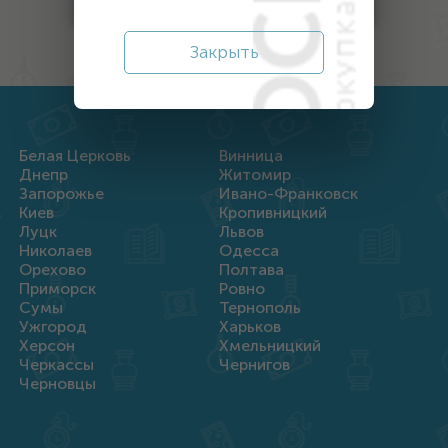
Закрыть
Белая Церковь
Винница
Днепр
Житомир
Запорожье
Ивано-Франковск
Киев
Кропивницкий
Луцк
Львов
Николаев
Одесса
Орехово
Полтава
Приморск
Ровно
Сумы
Тернополь
Ужгород
Харьков
Херсон
Хмельницкий
Черкассы
Чернигов
Черновцы