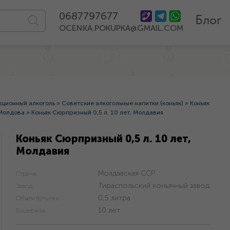
0687797677
Блог
OCENKA.POKUPKA@GMAIL.COM
кционный алкоголь
»
Советские алкогольные напитки (коньяк)
»
Коньяк
 Молдова
»
Коньяк Сюрпризный 0,5 л. 10 лет, Молдавия
Коньяк Сюрпризный 0,5 л. 10 лет,
Молдавия
Молдавская ССР
Страна:
Тираспольский коньячный завод
Завод:
0,5 литра
Объем бутылки:
10 лет
Выдержка: