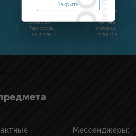
Закрыть
Днепр
Житомир
Кропивницкий
Луцк
Орехово
Полтава
Тернополь
Ужгород
Черкассы
Чернигов
 предмета
тактные
Мессенджеры: