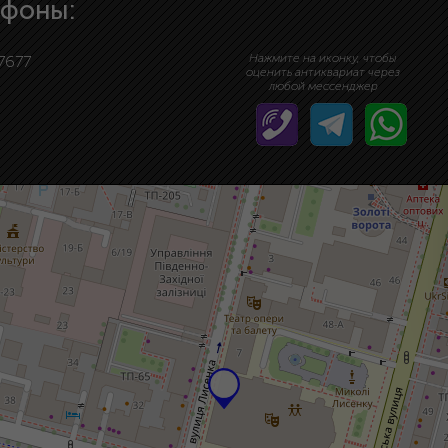
ефоны:
Нажмите на иконку, чтобы
7677
оценить антиквариат через
любой мессенджер