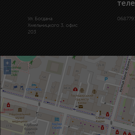
тел
Ул. Богдана
068779
Хмельницкого 3, офис
203
+
−