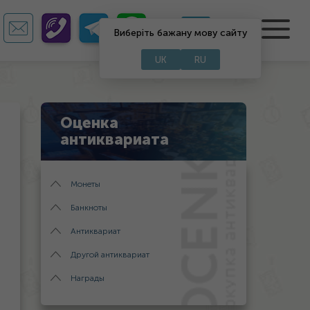
RU
UA
Виберіть бажану мову сайту
UK
RU
Оценка
антиквариата
Монеты
Банкноты
Антиквариат
Другой антиквариат
Награды