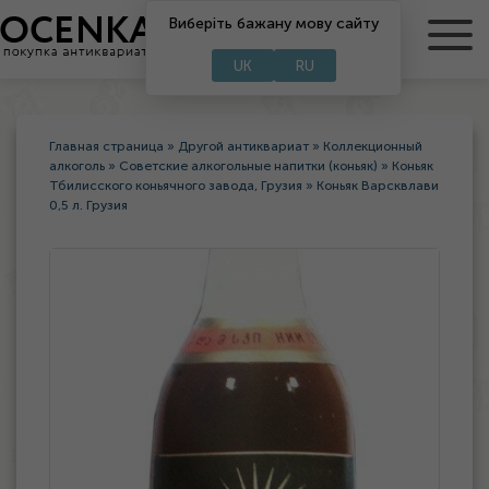
Виберіть бажану мову сайту
RU
UA
UK
RU
Главная страница
»
Другой антиквариат
»
Коллекционный
алкоголь
»
Советские алкогольные напитки (коньяк)
»
Коньяк
Тбилисского коньячного завода, Грузия
»
Коньяк Варсквлави
0,5 л. Грузия