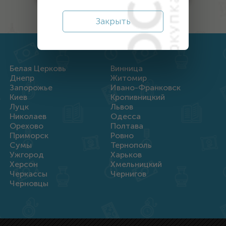
Закрыть
Белая Церковь
Винница
Днепр
Житомир
Запорожье
Ивано-Франковск
Киев
Кропивницкий
Луцк
Львов
Николаев
Одесса
Орехово
Полтава
Приморск
Ровно
Сумы
Тернополь
Ужгород
Харьков
Херсон
Хмельницкий
Черкассы
Чернигов
Черновцы