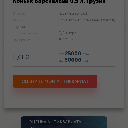
Коньяк Варсквлави 0,5 л. Грузия
Грузинская ССР
Страна:
Тбилисский коньячный завод,
Завод:
Грузия
0,5 литра
Объем бутылки:
8-10 лет
Выдержка:
25000
от
грн
Цена:
50000
до
грн
ОЦЕНИТЬ МОЙ АНТИКВАРИАТ
ОЦЕНКА АНТИКВАРИАТА
ПО ФОТО