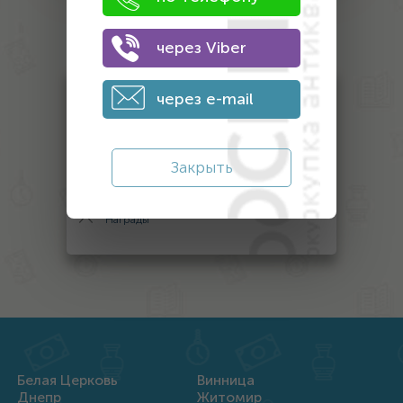
Оценка
антиквариата
через Viber
через e-mail
Монеты
Банкноты
Антиквариат
Закрыть
Другой антиквариат
Награды
Белая Церковь
Винница
Днепр
Житомир