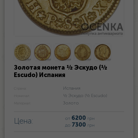
Золотая монета ½ Эскудо (½
Escudo) Испания
Испания
Страна:
½ Эскудо (½ Escudo)
Номинал:
Золото
Материал:
6200
от
грн
Цена:
7300
до
грн