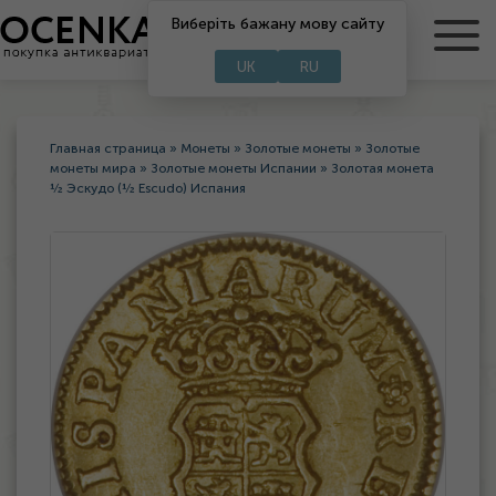
Виберіть бажану мову сайту
RU
UA
UK
RU
Главная страница
»
Монеты
»
Золотые монеты
»
Золотые
монеты мира
»
Золотые монеты Испании
»
Золотая монета
½ Эскудо (½ Escudo) Испания