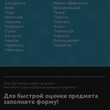
Запорожье
Ивано-Франковск
Киев
Кропивницкий
Луцк
Львов
Николаев
Одесса
Орехово
Полтава
Приморск
Ровно
Сумы
Тернополь
Ужгород
Харьков
Херсон
Хмельницкий
Черкассы
Чернигов
Черновцы
Итак, Вы теперь знаете как можно
бесплатно оценить Ваши антикварые предметы!
Для быстрой оценки предмета
заполните форму!